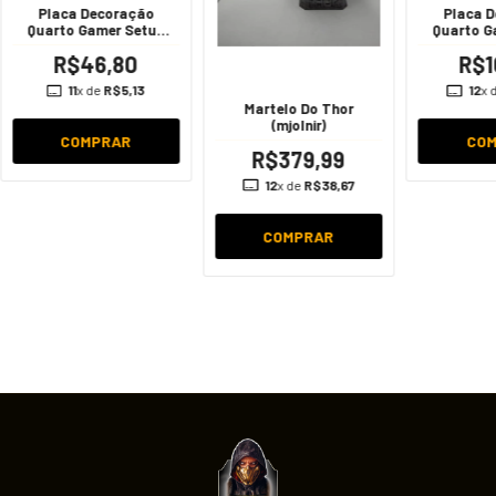
Placa Decoração
Placa 
Quarto Gamer Setup
Quarto G
Jogo Geek
Jog
R$46,80
R$1
11
x de
R$5,13
12
x 
Martelo Do Thor
(mjolnir)
COMPRAR
CO
R$379,99
12
x de
R$38,67
COMPRAR