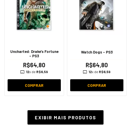
Uncharted: Drake's Fortune
Watch Dogs - PS3
- PS3
R$64,80
R$64,80
12
x de
R$6,59
12
x de
R$6,59
COMPRAR
COMPRAR
EXIBIR MAIS PRODUTOS