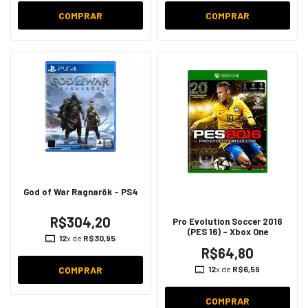
COMPRAR
COMPRAR
God of War Ragnarök - PS4
R$304,20
Pro Evolution Soccer 2016
(PES 16) - Xbox One
12
x de
R$30,95
R$64,80
12
x de
R$6,59
COMPRAR
COMPRAR