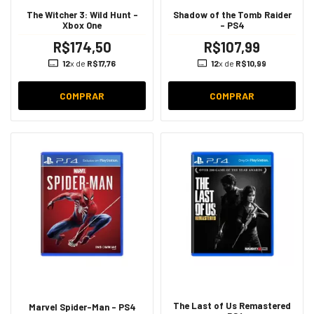
The Witcher 3: Wild Hunt -
Shadow of the Tomb Raider
Xbox One
- PS4
R$174,50
R$107,99
12
x de
R$17,76
12
x de
R$10,99
COMPRAR
COMPRAR
The Last of Us Remastered
Marvel Spider-Man - PS4