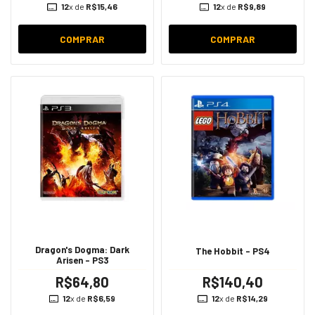
12
x de
R$15,46
12
x de
R$9,89
COMPRAR
COMPRAR
Dragon's Dogma: Dark
The Hobbit - PS4
Arisen - PS3
R$64,80
R$140,40
12
x de
R$6,59
12
x de
R$14,29