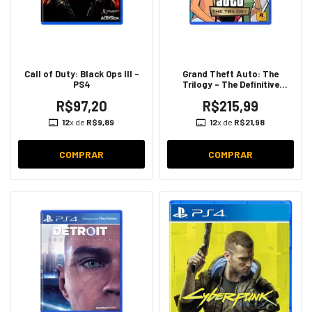
Call of Duty: Black Ops III -
Grand Theft Auto: The
PS4
Trilogy - The Definitive
Edition (GTA) - PS4
R$97,20
R$215,99
12
x de
R$9,89
12
x de
R$21,98
COMPRAR
COMPRAR