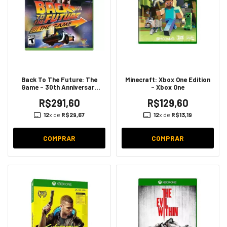
Back To The Future: The
Minecraft: Xbox One Edition
Game - 30th Anniversary
- Xbox One
Edition - Xbox One
R$291,60
R$129,60
12
x de
R$29,67
12
x de
R$13,19
COMPRAR
COMPRAR