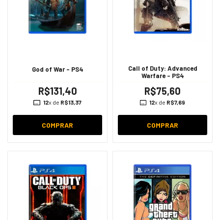
Call of Duty: Advanced
God of War - PS4
Warfare - PS4
R$131,40
R$75,60
12
x de
R$13,37
12
x de
R$7,69
COMPRAR
COMPRAR