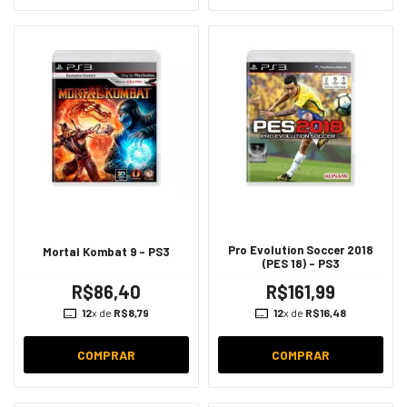
Pro Evolution Soccer 2018
Mortal Kombat 9 - PS3
(PES 18) - PS3
R$86,40
R$161,99
12
x de
R$8,79
12
x de
R$16,48
COMPRAR
COMPRAR