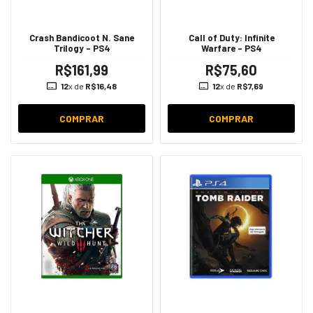
Crash Bandicoot N. Sane
Call of Duty: Infinite
Trilogy - PS4
Warfare - PS4
R$161,99
R$75,60
12
x de
R$16,48
12
x de
R$7,69
COMPRAR
COMPRAR