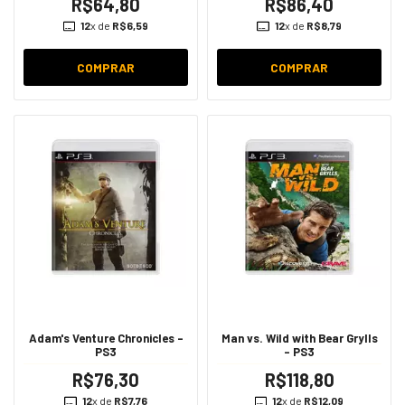
R$64,80
R$86,40
12
x de
R$6,59
12
x de
R$8,79
COMPRAR
COMPRAR
Adam's Venture Chronicles -
Man vs. Wild with Bear Grylls
PS3
- PS3
R$76,30
R$118,80
12
x de
R$7,76
12
x de
R$12,09