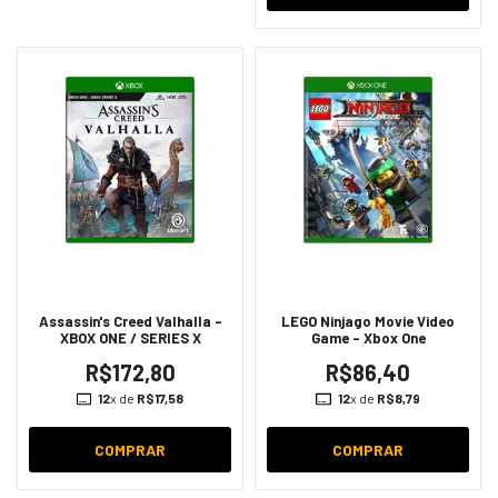
Assassin's Creed Valhalla -
LEGO Ninjago Movie Video
XBOX ONE / SERIES X
Game - Xbox One
R$172,80
R$86,40
12
x de
R$17,58
12
x de
R$8,79
COMPRAR
COMPRAR