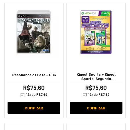
Kinect Sports + Kinect
Resonance of Fate - PS3
Sports: Segunda
Temporada - Xbox 360
R$75,60
R$75,60
12
x de
R$7,69
12
x de
R$7,69
COMPRAR
COMPRAR