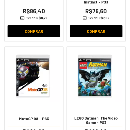
Instinct - PS3
R$86,40
R$75,60
12
x de
R$8,79
12
x de
R$7,69
COMPRAR
COMPRAR
LEGO Batman: The Video
MotoGP 08 - PS3
Game - PS3