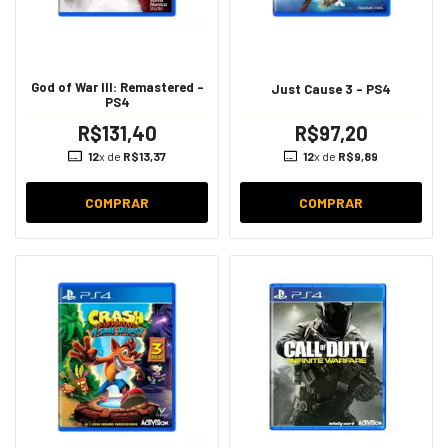
God of War III: Remastered -
Just Cause 3 - PS4
PS4
R$131,40
R$97,20
12
x de
R$13,37
12
x de
R$9,89
COMPRAR
COMPRAR