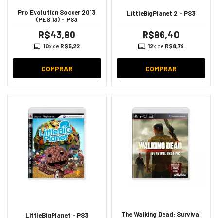
Pro Evolution Soccer 2013
LittleBigPlanet 2 - PS3
(PES 13) - PS3
R$43,80
R$86,40
10
x de
R$5,22
12
x de
R$8,79
COMPRAR
COMPRAR
The Walking Dead: Survival
LittleBigPlanet - PS3