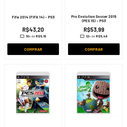
Pro Evolution Soccer 2015
Fifa 2014 (FIFA 14) - PS3
(PES 15) - PS3
R$43,20
R$53,99
10
x de
R$5,15
12
x de
R$5,49
COMPRAR
COMPRAR