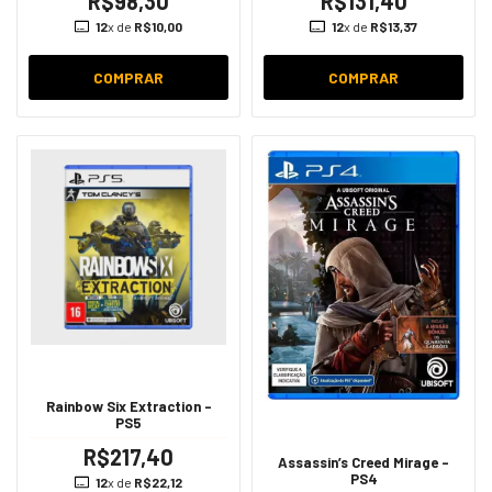
R$98,30
R$131,40
12
x de
R$10,00
12
x de
R$13,37
COMPRAR
COMPRAR
Rainbow Six Extraction -
PS5
R$217,40
Assassin’s Creed Mirage -
PS4
12
x de
R$22,12