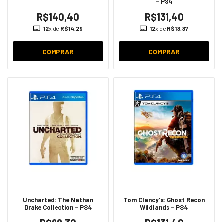
- PS4
R$140,40
R$131,40
12
x de
R$14,29
12
x de
R$13,37
COMPRAR
COMPRAR
Uncharted: The Nathan
Tom Clancy's: Ghost Recon
Drake Collection - PS4
Wildlands - PS4