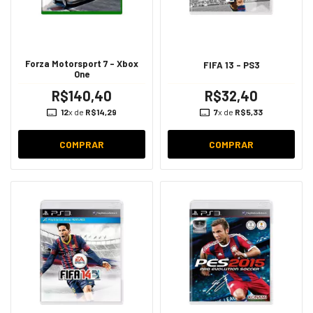
Forza Motorsport 7 - Xbox
FIFA 13 - PS3
One
R$140,40
R$32,40
12
x de
R$14,29
7
x de
R$5,33
COMPRAR
COMPRAR