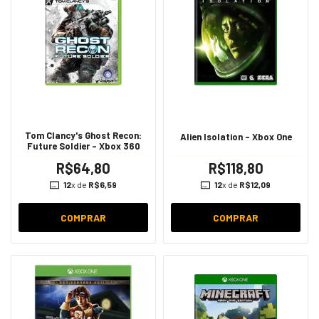
Tom Clancy's Ghost Recon:
Alien Isolation - Xbox One
Future Soldier - Xbox 360
R$64,80
R$118,80
12
x de
R$6,59
12
x de
R$12,09
COMPRAR
COMPRAR