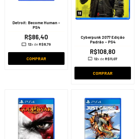
Detroit: Become Human -
PS4
R$86,40
Cyberpunk 2077 Edição
Padrão - PS4
12
x de
R$8,79
R$108,80
COMPRAR
12
x de
R$11,07
COMPRAR