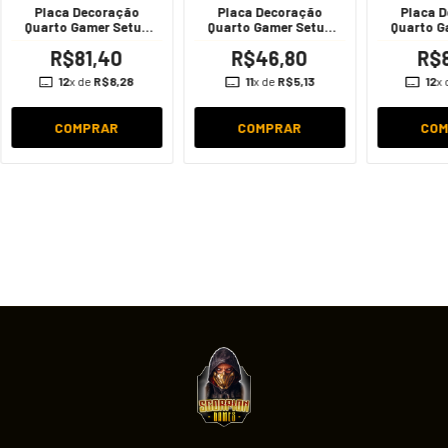
Placa Decoração
Placa Decoração
Placa 
Quarto Gamer Setup
Quarto Gamer Setup
Quarto G
Jogo Geek
Jogo Geek
Jog
R$81,40
R$46,80
R$8
12
x de
R$8,28
11
x de
R$5,13
12
x
COMPRAR
COMPRAR
CO