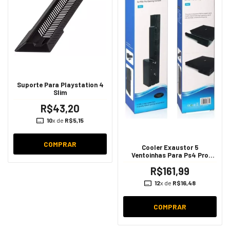
Suporte Para Playstation 4
Slim
R$43,20
10
x de
R$5,15
COMPRAR
Cooler Exaustor 5
Ventoinhas Para Ps4 Pro
DOBE
R$161,99
12
x de
R$16,48
COMPRAR