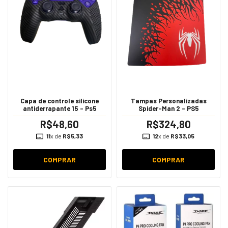
Capa de controle silicone
Tampas Personalizadas
antiderrapante 15 - Ps5
Spider-Man 2 - PS5
R$48,60
R$324,80
11
x de
R$5,33
12
x de
R$33,05
COMPRAR
COMPRAR