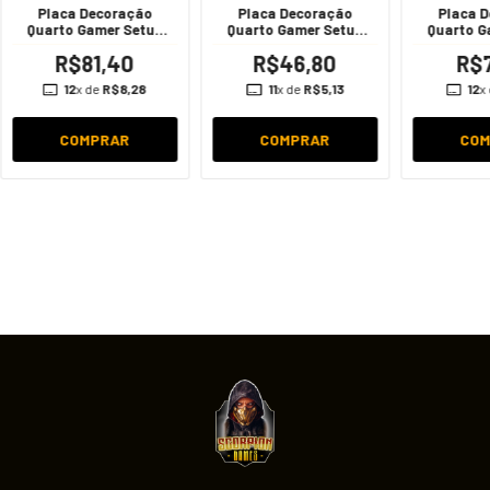
Placa Decoração
Placa Decoração
Placa 
Quarto Gamer Setup
Quarto Gamer Setup
Quarto G
Jogo Geek
Jogo Geek
Jog
R$81,40
R$46,80
R$7
12
x de
R$8,28
11
x de
R$5,13
12
x
COMPRAR
COMPRAR
CO