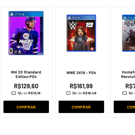
Nhl 20 Standard
Homefr
WWE 2K19 - PS4
Edition PS4
Revolut
R$129,60
R$161,99
R$7
12
x de
R$13,19
12
x de
R$16,48
12
x
COMPRAR
COMPRAR
CO