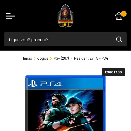
0
Início
Jogos
PS4 (287)
Resident Evil 5 - PS4
ESGOTADO