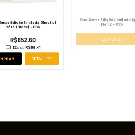
DualSense Edição Limitada S
ense Edição limitada Ghost of
Man 2 - PS5
Yōtei (Black) - PS5
R$652,60
DETALHES
12
x de
R$66,41
OMPRAR
DETALHES