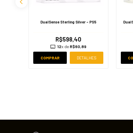
DualSense Sterling Silver - PS5
DualS
R$598,40
 - PS5
12
x de
R$60,89
COMPRAR
DETALHES
C