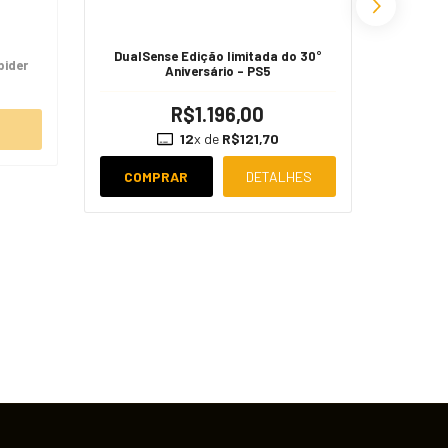
DualSense Edição limitada do 30°
pider
Aniversário - PS5
Dual
R$1.196,00
12
x de
R$121,70
COMPRAR
DETALHES
COM