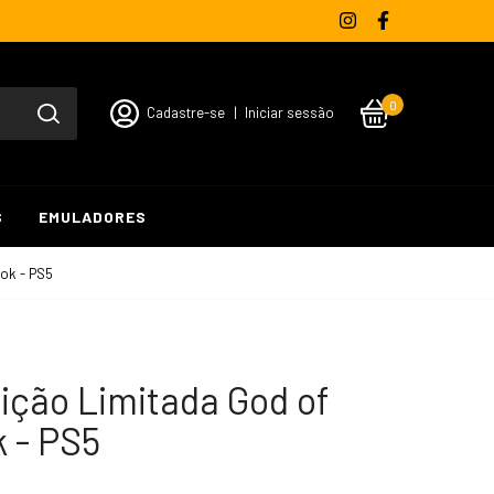
0
Cadastre-se
|
Iniciar sessão
S
EMULADORES
ok - PS5
ição Limitada God of
 - PS5